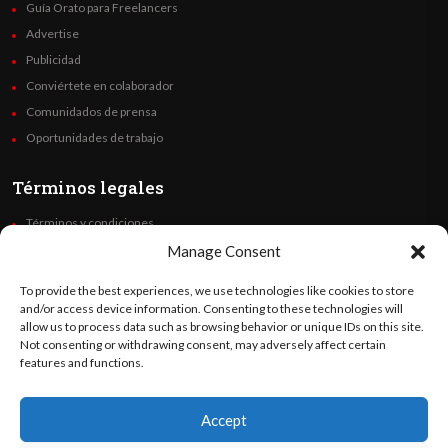
Guía Orato para Freelancers
Advertise
Publicidad
Conviértete en colaborador
Comunidados de prensa
Oportunidades de trabajo
Términos legales
Términos y condiciones
Política de privacidad
Manage Consent
Derechos de autor
To provide the best experiences, we use technologies like cookies to store
Code of Ethics
and/or access device information. Consenting to these technologies will
allow us to process data such as browsing behavior or unique IDs on this site.
Not consenting or withdrawing consent, may adversely affect certain
Síguenos
features and functions.
Accept
©
Orato
World Media 2026. Todos los derechos reservados..