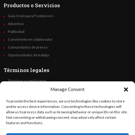
Productos o Servicios
Guía Orato para Freelancers
Advertise
Publicidad
Conviértete en colaborador
Comunidados de prensa
Oportunidades de trabajo
Términos legales
Términos y condiciones
Política de privacidad
Manage Consent
Derechos de autor
To provide the best experiences, we use technologies like cookies to store
Code of Ethics
and/or access device information. Consenting to these technologies will
allow us to process data such as browsing behavior or unique IDs on this site.
Not consenting or withdrawing consent, may adversely affect certain
Síguenos
features and functions.