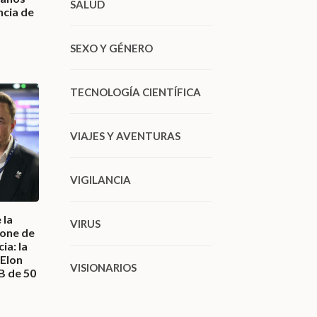
SALUD
ncia de
SEXO Y GÉNERO
TECNOLOGÍA CIENTÍFICA
VIAJES Y AVENTURAS
VIGILANCIA
 la
VIRUS
pone de
ia: la
 Elon
VISIONARIOS
B de 50