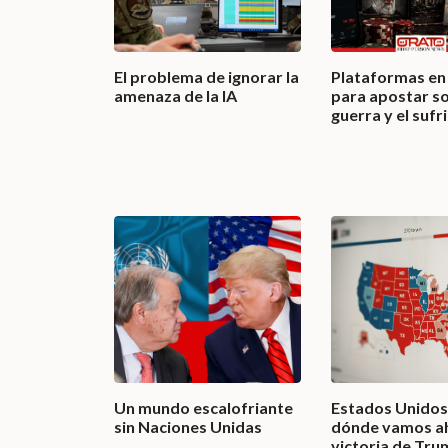
El problema de ignorar la
Plataformas en 
amenaza de la IA
para apostar so
guerra y el suf
Un mundo escalofriante
Estados Unidos,
sin Naciones Unidas
dónde vamos a
victoria de Tr