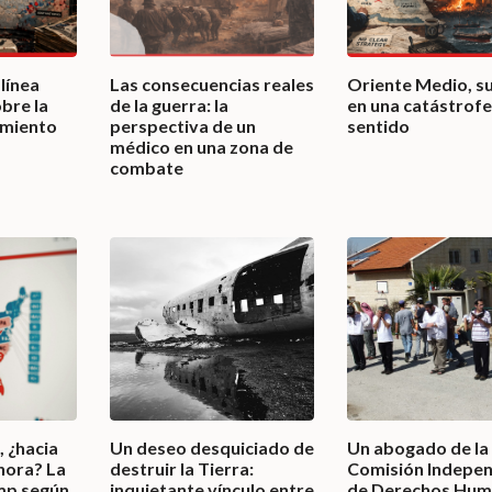
línea
Las consecuencias reales
Oriente Medio, s
bre la
de la guerra: la
en una catástrofe
rimiento
perspectiva de un
sentido
médico en una zona de
combate
 ¿hacia
Un deseo desquiciado de
Un abogado de la
hora? La
destruir la Tierra:
Comisión Indepen
ump según
inquietante vínculo entre
de Derechos Hu