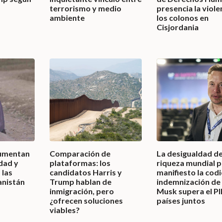
terrorismo y medio
presencia la viole
ambiente
los colonos en
Cisjordania
aumentan
Comparación de
La desigualdad de
ldad y
plataformas: los
riqueza mundial 
 las
candidatos Harris y
manifiesto la codic
anistán
Trump hablan de
indemnización de
inmigración, pero
Musk supera el PI
¿ofrecen soluciones
países juntos
viables?