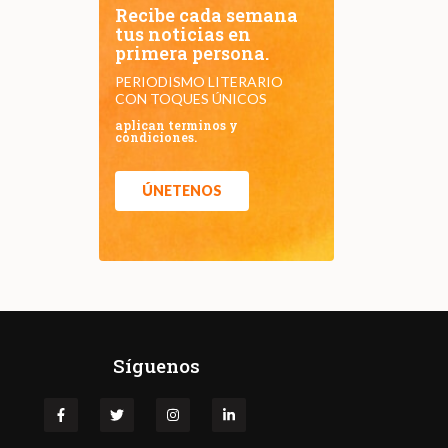
Recibe cada semana
tus noticias en
primera persona.
PERIODISMO LITERARIO
CON TOQUES ÚNICOS
aplican terminos y
condiciones.
ÚNETENOS
Síguenos