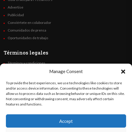
Advertise
Publicidad
Conviértete en colaborador
Comunidados de prensa
Oportunidades de trabajo
Términos legales
Términos y condiciones
Política de privacidad
Manage Consent
Derechos de autor
To provide the best experiences, we use technologies like cookies to store
Code of Ethics
and/or access device information. Consenting to these technologies will
allow us to process data such as browsing behavior or unique IDs on this site.
Not consenting or withdrawing consent, may adversely affect certain
Síguenos
features and functions.
Accept
©
Orato
World Media 2026. Todos los derechos reservados..