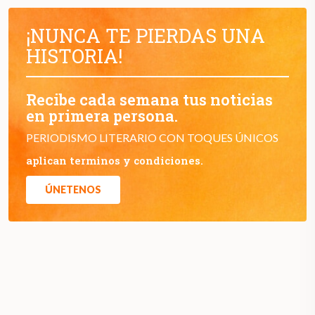
¡NUNCA TE PIERDAS UNA
HISTORIA!
Recibe cada semana tus noticias
en primera persona.
PERIODISMO LITERARIO CON TOQUES ÚNICOS
aplican terminos y condiciones.
ÚNETENOS