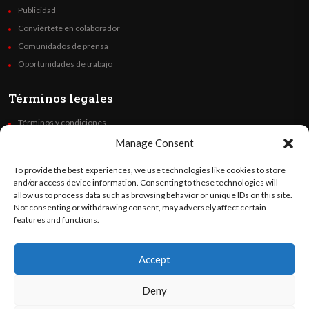
Publicidad
Conviértete en colaborador
Comunidados de prensa
Oportunidades de trabajo
Términos legales
Términos y condiciones
Política de privacidad
Manage Consent
Derechos de autor
To provide the best experiences, we use technologies like cookies to store
Code of Ethics
and/or access device information. Consenting to these technologies will
allow us to process data such as browsing behavior or unique IDs on this site.
Not consenting or withdrawing consent, may adversely affect certain
Síguenos
features and functions.
Accept
©
Orato
World Media 2026. Todos los derechos reservados..
Deny