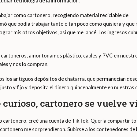
tudiar tecnología de la información.
bajar como cartonero, recogiendo material reciclable de
mó que podía trabajar tanto o tan poco como quisiera y que 
ograr mis otros objetivos, así que me lancé. Los ingresos cubr
artoneros, amontonamos plástico, cables y PVC en nuestros
ales y nos lo compran.
 los antiguos depósitos de chatarra, que permanecían deso
 justo y fijo y deposita el dinero quincenalmente en nuestras 
 curioso, cartonero se vuelve v
cartonero, creé una cuenta de TikTok. Quería compartir tod
cartonero me sorprendieron. Subirse a los contenedores de 