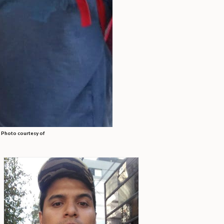
|
Photo courtesy of