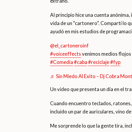
extraño.
Al principio hice una cuenta anónima, 
vida de un “cartonero”. Compartí lo q
ayudó en mis estudios de programaci
@el_cartoneroinf
#voiceeffects
venimos medios flojos
#Comedia
#caba
#reciclaje
#fyp
♬ Sin Miedo Al Exito – Dj Cobra Mon
Un video que presenta un día en el tra
Cuando encuentro teclados, ratones, p
incluido un par de auriculares, vino de
Me sorprende lo que la gente tira, inc