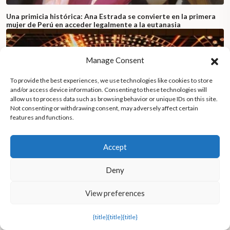
Una primicia histórica: Ana Estrada se convierte en la primera
mujer de Perú en acceder legalmente a la eutanasia
Manage Consent
To provide the best experiences, we use technologies like cookies to store
and/or access device information. Consenting to these technologies will
allow us to process data such as browsing behavior or unique IDs on this site.
Not consenting or withdrawing consent, may adversely affect certain
features and functions.
Accept
Deny
View preferences
CodeVita 2024: Programador chileno gana en India el mayor
concurso de programación del mundo
{title}
{title}
{title}