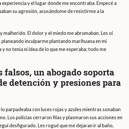
a experiencia y el lugar donde me encontraba. Empecé a
nuaban su agresión, acusándome de resistirme a la
 malherido. El dolor y el miedo me abrumaban. Les oí
za, planeando inculparme plantando marihuana en mi
 y no tenía ni idea de lo que me esperaba; todo me
s falsos, un abogado soporta
de detención y presiones para
io parpadeaba con luces rojas y azules mientras sonaban
ino. Los policías cerraron filas y plasmaron sus acciones en
eguí desfigurado. Les rogué que me dejaran ir al baño,