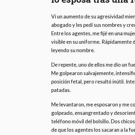
Vi un aumento de su agresividad mient
abogado y les pedí sus nombres y cr
Entre los agentes, me fijé en una muj
visible en su uniforme. Rápidamente d
leyendo su nombre.
De repente, uno de ellos me dio un fu
Me golpearon salvajemente, intensifi
posición fetal, pero resultó inútil. I
patadas.
Me levantaron, me esposaron y me col
golpeado, ensangrentado y desorienta
teléfono móvil del bolsillo. Dos chico
de que los agentes los sacaran a la f