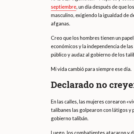
septiembre
, un día después de que lo
masculino, exigiendo la igualdad de d
afganas.
Creo que los hombres tienen un papel
económicos y la independencia de las 
público y audaz al gobierno de los tal
Mi vida cambió para siempre ese día.
Declarado no creye
En las calles, las mujeres corearon «
talibanes las golpearon con látigos y 
gobierno talibán.
Luego, los combatientes atacaron y d