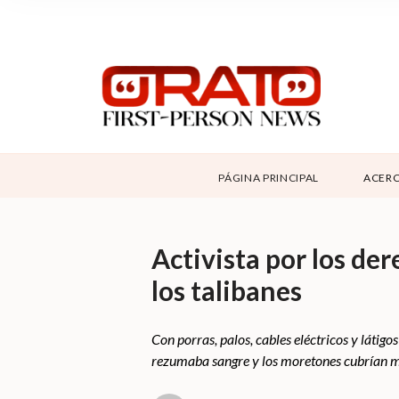
NOSOTROS
SUPPORT
CONTÁCTANOS
DONAR
PÁGINA PRINCIPAL
ACERC
ABOUT ORATO
Activista por los der
los talibanes
Con porras, palos, cables eléctricos y láti
rezumaba sangre y los moretones cubrían m