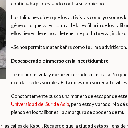
continuaba protestando contra su gobierno.
Los talibanes dicen que los activistas como yo somos k
género, lo que va en contra de la ley Sharia de los tali
ellos tienen derecho a detenerme por la fuerza, inclus
«Se nos permite matar kafirs como tú», me advirtieron.
Desesperado e inmerso en la
incertidumbre
Temo por mi vida y me he encerrado en mi casa. No pue
ni en las redes sociales. Esta no es una sociedad civil, es
Constantemente busco una manera de escapar de este pa
Universidad del Sur de Asia
, pero estoy varado. No sé s
pienso en los talibanes, la amargura se apodera de mí.
las calles de Kabul. Recuerdo que la ciudad estaba llena de 