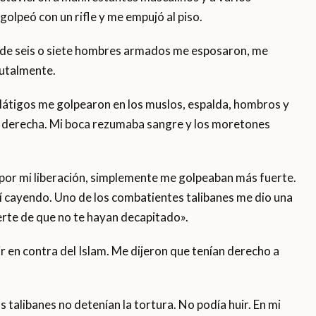
golpeó con un rifle y me empujó al piso.
nde seis o siete hombres armados me esposaron, me
rutalmente.
y látigos me golpearon en los muslos, espalda, hombros y
o derecha. Mi boca rezumaba sangre y los moretones
por mi liberación, simplemente me golpeaban más fuerte.
 cayendo. Uno de los combatientes talibanes me dio una
uerte de que no te hayan decapitado».
ir en contra del Islam. Me dijeron que tenían derecho a
 talibanes no detenían la tortura. No podía huir. En mi