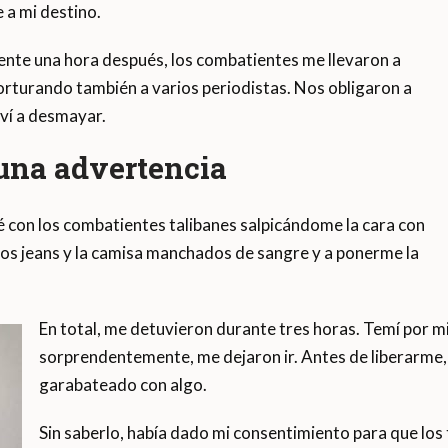
 a mi destino.
nte una hora después, los combatientes me llevaron a
orturando también a varios periodistas. Nos obligaron a
lví a desmayar.
 una advertencia
con los combatientes talibanes salpicándome la cara con
los jeans y la camisa manchados de sangre y a ponerme la
En total, me detuvieron durante tres horas. Temí por mi
sorprendentemente, me dejaron ir. Antes de liberarme, f
garabateado con algo.
Sin saberlo, había dado mi consentimiento para que los 