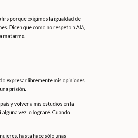
afirs porque exigimos la igualdad de
banes. Dicen que como no respeto a Alá,
o a matarme.
do expresar libremente mis opiniones
 una prisión.
ís y volver a mis estudios en la
i alguna vez lo lograré. Cuando
mujeres, hasta hace sólo unas