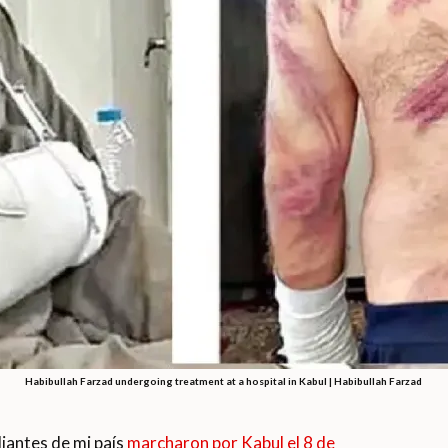
Habibullah Farzad undergoing treatment at a hospital in Kabul | Habibullah Farzad
iantes de mi país
marcharon por Kabul el 8 de