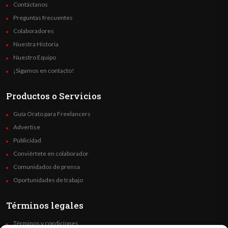
Contáctanos
Preguntas frecuentes
Colaboradores
Nuestra Historia
Nuestro Equipo
¡Sigamos en contacto!
Productos o Servicios
Guía Orato para Freelancers
Advertise
Publicidad
Conviértete en colaborador
Comunidados de prensa
Oportunidades de trabajo
Términos legales
Términos y condiciones