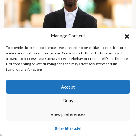
Manage Consent
To provide the best experiences, we use technologies like cookies to store
and/or access device information. Consenting to these technologies will
allow us to process data such as browsing behavior or unique IDs on this site.
Not consenting or withdrawing consent, may adversely affect certain
features and functions.
Un periodista de Sierra Leona, obligado a exiliarse tras revelar
la corrupción del gobierno, busca refugio en EE.UU.
Accept
Deny
View preferences
{title}
{title}
{title}