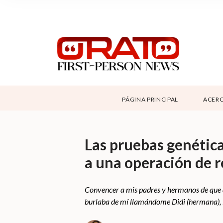
NOSOTROS
SUPPORT
CONTÁCTANOS
DONAR
PÁGINA PRINCIPAL
ACERC
ABOUT ORATO
Las pruebas genética
a una operación de r
Convencer a mis padres y hermanos de que a
burlaba de mí llamándome Didi (hermana), 