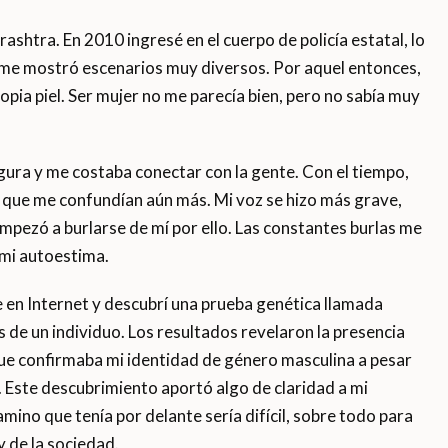
shtra. En 2010 ingresé en el cuerpo de policía estatal, lo
y me mostró escenarios muy diversos. Por aquel entonces,
ia piel. Ser mujer no me parecía bien, pero no sabía muy
gura y me costaba conectar con la gente. Con el tiempo,
que me confundían aún más. Mi voz se hizo más grave,
mpezó a burlarse de mí por ello. Las constantes burlas me
mi autoestima.
en Internet y descubrí una prueba genética llamada
 de un individuo. Los resultados revelaron la presencia
ue confirmaba mi identidad de género masculina a pesar
Este descubrimiento aportó algo de claridad a mi
amino que tenía por delante sería difícil, sobre todo para
y de la sociedad.