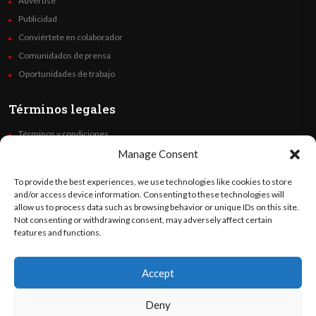
Advertise
Publicidad
Conviértete en colaborador
Comunidados de prensa
Oportunidades de trabajo
Términos legales
Términos y condiciones
Política de privacidad
Manage Consent
Derechos de autor
To provide the best experiences, we use technologies like cookies to store
Code of Ethics
and/or access device information. Consenting to these technologies will
allow us to process data such as browsing behavior or unique IDs on this site.
Not consenting or withdrawing consent, may adversely affect certain
Síguenos
features and functions.
Accept
©
Orato
World Media 2026. Todos los derechos reservados..
Deny