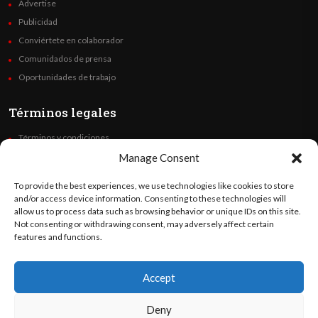
Advertise
Publicidad
Conviértete en colaborador
Comunidados de prensa
Oportunidades de trabajo
Términos legales
Términos y condiciones
Política de privacidad
Manage Consent
Derechos de autor
To provide the best experiences, we use technologies like cookies to store
Code of Ethics
and/or access device information. Consenting to these technologies will
allow us to process data such as browsing behavior or unique IDs on this site.
Not consenting or withdrawing consent, may adversely affect certain
Síguenos
features and functions.
Accept
©
Orato
World Media 2026. Todos los derechos reservados..
Deny