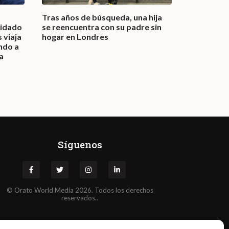
Tras años de búsqueda, una hija
Una joven 
uidado
se reencuentra con su padre sin
en la muje
 viaja
hogar en Londres
historia e
ando a
más altos
a
Síguenos
©
Orato
World Media 2026. Todos los derechos
reservados..