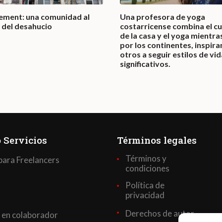
nement: una comunidad al
Una profesora de yoga
 del desahucio
costarricense combina el c
de la casa y el yoga mientras
por los continentes, inspir
otros a seguir estilos de vid
significativos.
 Servicios
Términos legales
Términos y
para Freelancers
condiciones
Política de
privacidad
Derechos de autor
 en colaborador