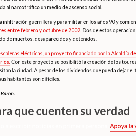
da al narcotráfico un medio de ascenso social.
infiltración guerrillera y paramilitar en los años 90 y comienz
res entre febrero y octubre de 2002.
Dos de estas operacione
ido de muertos, desaparecidos y detenidos.
escaleras eléctricas, un proyecto financiado por la Alcaldía d
rios.
Con este proyecto se posibilitó la creación de los toure
isitan la ciudad. A pesar de los dividendos que pueda dejar el 
us habitantes son difíciles.
 Baron.
ara que cuenten su verdad
o a escribir noticias en primera persona.
Apoya la