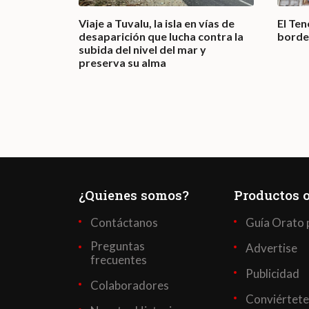
or el
Viaje a Tuvalu, la isla en vías de
El Te
desaparición que lucha contra la
borde
subida del nivel del mar y
preserva su alma
¿Quienes somos?
Productos o
Contáctanos
Guía Orato 
Preguntas
Advertise
frecuentes
Publicidad
Colaboradores
Conviértete