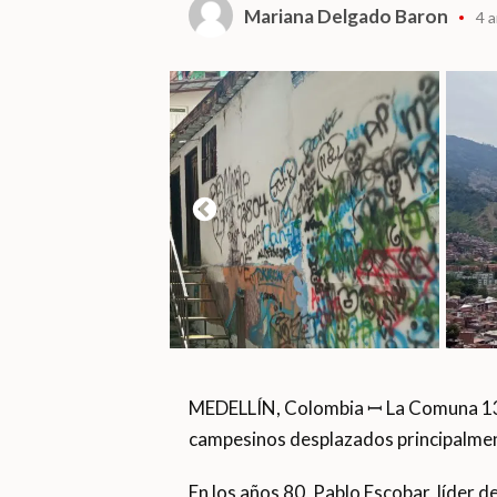
Mariana Delgado Baron
4 
MEDELLÍN, Colombia ꟷ La Comuna 13
campesinos desplazados principalmen
En los años 80, Pablo Escobar, líder d