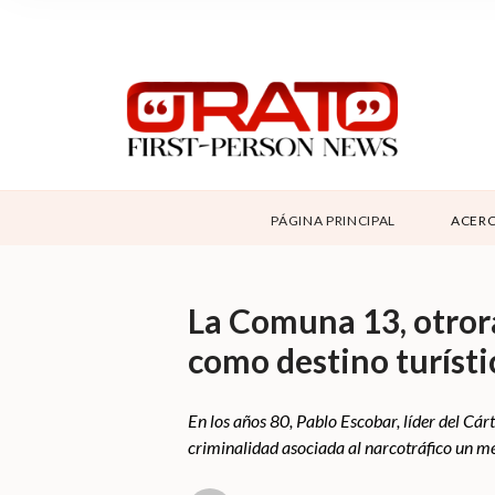
NOSOTROS
SUPPORT
CONTÁCTANOS
DONAR
PÁGINA PRINCIPAL
ACERC
ABOUT ORATO
La Comuna 13, otrora
como destino turísti
En los años 80, Pablo Escobar, líder del Cár
criminalidad asociada al narcotráfico un me