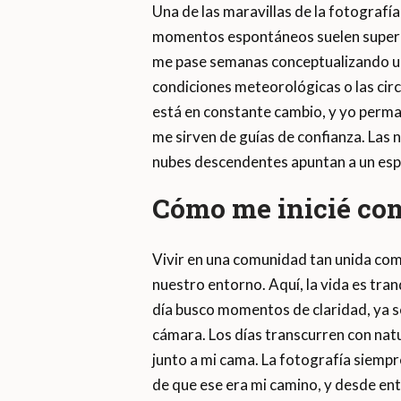
Una de las maravillas de la fotografí
momentos espontáneos suelen superar
me pase semanas conceptualizando una
condiciones meteorológicas o las circ
está en constante cambio, y yo perman
me sirven de guías de confianza. Las 
nubes descendentes apuntan a un espec
Cómo me inicié com
Vivir en una comunidad tan unida com
nuestro entorno. Aquí, la vida es tran
día busco momentos de claridad, ya se
cámara. Los días transcurren con nat
junto a mi cama. La fotografía siempre
de que ese era mi camino, y desde en