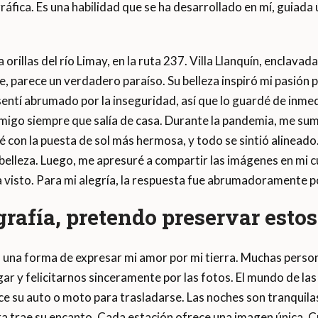
ráfica. Es una habilidad que se ha desarrollado en mí, guiada
rillas del río Limay, en la ruta 237. Villa Llanquín, enclavada 
, parece un verdadero paraíso. Su belleza inspiró mi pasión 
ntí abrumado por la inseguridad, así que lo guardé de inmedi
migo siempre que salía de casa. Durante la pandemia, me sum
con la puesta de sol más hermosa, y todo se sintió alinead
lleza. Luego, me apresuré a compartir las imágenes en mi c
 visto. Para mi alegría, la respuesta fue abrumadoramente po
grafía, pretendo preservar estos
s una forma de expresar mi amor por mi tierra. Muchas perso
ar y felicitarnos sinceramente por las fotos. El mundo de las 
 su auto o moto para trasladarse. Las noches son tranquilas.
ra trae su encanto. Cada estación ofrece una imagen única. C