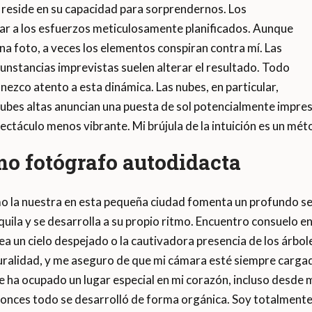
a reside en su capacidad para sorprendernos. Los
 a los esfuerzos meticulosamente planificados. Aunque
 foto, a veces los elementos conspiran contra mí. Las
unstancias imprevistas suelen alterar el resultado. Todo
ezco atento a esta dinámica. Las nubes, en particular,
nubes altas anuncian una puesta de sol potencialmente impres
táculo menos vibrante. Mi brújula de la intuición es un mét
o fotógrafo autodidacta
o la nuestra en esta pequeña ciudad fomenta un profundo se
quila y se desarrolla a su propio ritmo. Encuentro consuelo e
a un cielo despejado o la cautivadora presencia de los árbole
uralidad, y me aseguro de que mi cámara esté siempre cargad
 ha ocupado un lugar especial en mi corazón, incluso desde mi
tonces todo se desarrolló de forma orgánica. Soy totalmente