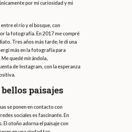
 únicamente por mi curiosidad y mi
entre el río y el bosque, con
por la fotografía. En 2017 me compré
ato. Tres años más tarde, le di una
ergí más en la fotografía para
o. Me quedé mirándola,
uenta de Instagram, con la esperanza
sitiva.
 bellos paisajes
nas se ponen en contacto con
redes sociales es fascinante. En
 El otoño adorna el paisaje con
recer en una ciudad tan