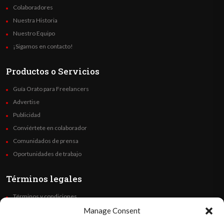
Colaboradores
Nuestra Historia
Nuestro Equipo
¡Sigamos en contacto!
Productos o Servicios
Guía Orato para Freelancers
Advertise
Publicidad
Conviértete en colaborador
Comunidados de prensa
Oportunidades de trabajo
Términos legales
Términos y condiciones
Política de privacidad
Manage Consent
Derechos de autor