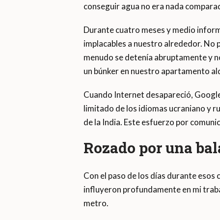
conseguir agua no era nada comparad
Durante cuatro meses y medio informé 
implacables a nuestro alrededor. No pa
menudo se detenía abruptamente y nos
un búnker en nuestro apartamento alq
Cuando Internet desapareció, Google
limitado de los idiomas ucraniano y r
de la India. Este esfuerzo por comuni
Rozado por una bala
Con el paso de los días durante eso
influyeron profundamente en mi traba
metro.