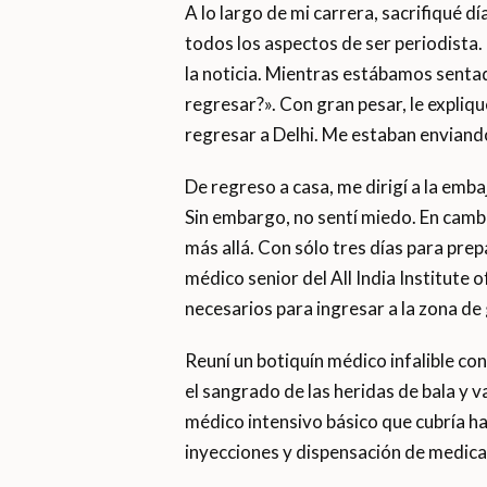
A lo largo de mi carrera, sacrifiqué d
todos los aspectos de ser periodista.
la noticia. Mientras estábamos sent
regresar?». Con gran pesar, le expliq
regresar a Delhi. Me estaban enviand
De regreso a casa, me dirigí a la emba
Sin embargo, no sentí miedo. En cambio
más allá. Con sólo tres días para pre
médico senior del All India Institute 
necesarios para ingresar a la zona de
Reuní un botiquín médico infalible c
el sangrado de las heridas de bala y v
médico intensivo básico que cubría h
inyecciones y dispensación de medica