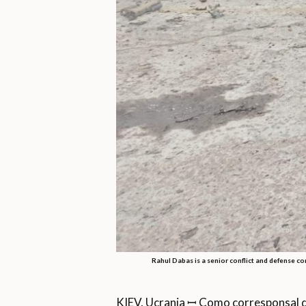
Rahul Dabas is a senior conflict and defense c
KIEV, Ucrania ꟷ Como corresponsal d