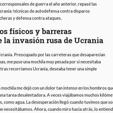
orresponsales de guerra el año anterior, repasé las
Ucrania: técnicas de autodefensa contra disparos
ncheras y defensa contra ataques.
s físicos y barreras
 la invasión rusa de Ucrania
Ucrania. Preocupado por las carreteras que desaparecían
bas, me puse una mochila muy pesada por si necesitaba
entras recorríamos Ucrania, deseaba tener una simple
a mochila me dejó con un dolor tan intenso en los hombros q
n una tarea desalentadora. A veces viajábamos muchos kilóme
s, como agua. La desesperación llegó cuando tuvimos que so
e necesitábamos. Ahora, cuando miro hacia atrás, lo entien