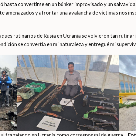
ó hasta convertirse en un búnker improvisado y un salvavida
amenazados y afrontar una avalancha de víctimas nos insens
aques rutinarios de Rusia en Ucrania se volvieron tan rutina
endición se convertía en mi naturaleza y entregué mi supervive
ul trabajando en Ucrania como corresponsal de guerra. |
Fot