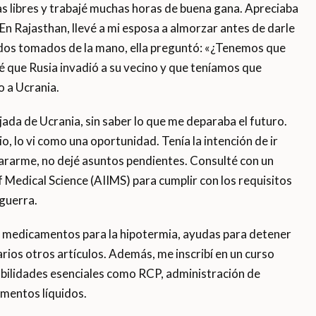
ías libres y trabajé muchas horas de buena gana. Apreciaba
 En Rajasthan, llevé a mi esposa a almorzar antes de darle
ados tomados de la mano, ella preguntó: «¿Tenemos que
ué que Rusia invadió a su vecino y que teníamos que
o a Ucrania.
jada de Ucrania, sin saber lo que me deparaba el futuro.
, lo vi como una oportunidad. Tenía la intención de ir
pararme, no dejé asuntos pendientes. Consulté con un
of Medical Science (AIIMS) para cumplir con los requisitos
 guerra.
on medicamentos para la hipotermia, ayudas para detener
arios otros artículos. Además, me inscribí en un curso
abilidades esenciales como RCP, administración de
mentos líquidos.