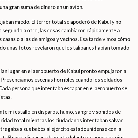
 una gran suma de dinero en un avión.
flejaban miedo. El terror total se apoderó de Kabul y no
un segundo a otro, las cosas cambiaron rápidamente a
s casas o a las de amigos y vecinos. Esa tarde vimos cómo
do unas fotos revelaron que los talibanes habían tomado
ían lugar en el aeropuerto de Kabul pronto empujaron a
. Presenciamos escenas horribles cuando los soldados
 Cada persona que intentaba escapar en el aeropuerto se
istas.
nte mí estalló en disparos, humo, sangre y sonidos de
uridad total mientras los ciudadanos intentaban salvar
ntregaba a sus bebés al ejército estadounidense con la
 talibanes disparar a la gente delante de nuestros ojos.