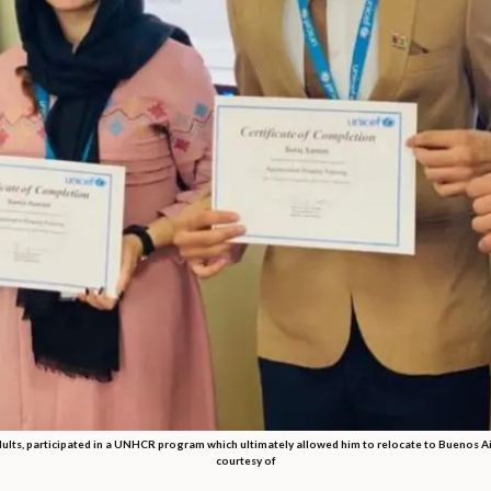
dults, participated in a UNHCR program which ultimately allowed him to relocate to Buenos Air
courtesy of