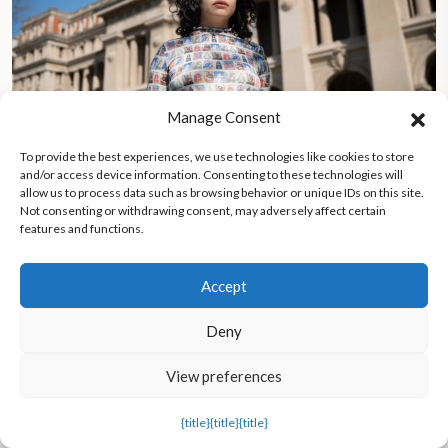
Manage Consent
To provide the best experiences, we use technologies like cookies to store
and/or access device information. Consenting to these technologies will
allow us to process data such as browsing behavior or unique IDs on this site.
Not consenting or withdrawing consent, may adversely affect certain
features and functions.
Una mujer relata abusos sexuales en el juicio contra el famoso
músico Miguel Del Pópolo
Accept
Deny
View preferences
{title}
{title}
{title}