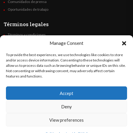
Comunidados de prensa
Oportunidades de trabajo
Términos legales
Términos y condiciones
Política de privacidad
Manage Consent
Derechos de autor
To provide the best experiences, we use technologies like cookies to store
Code of Ethics
and/or access device information. Consenting to these technologies will
allow us to process data such as browsing behavior or unique IDs on this site.
Not consenting or withdrawing consent, may adversely affect certain
Síguenos
features and functions.
Accept
©
Orato
World Media 2026. Todos los derechos reservados..
Deny
View preferences
English
(
Inglés
)
Español