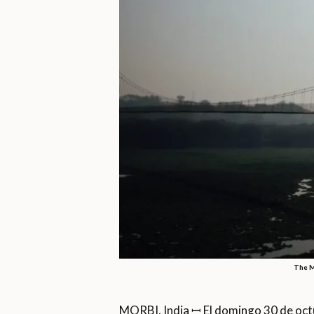
The M
MORBI, India ꟷ El domingo 30 de oct