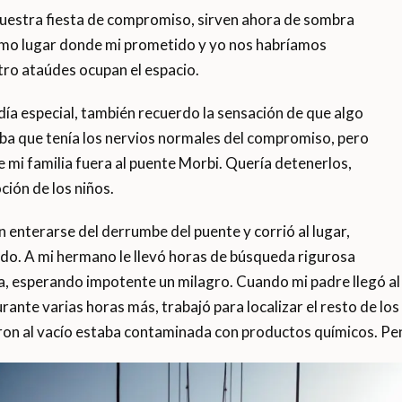
 nuestra fiesta de compromiso, sirven ahora de sombra
ismo lugar donde mi prometido y yo nos habríamos
ro ataúdes ocupan el espacio.
ía especial, también recuerdo la sensación de que algo
ba que tenía los nervios normales del compromiso, pero
 mi familia fuera al puente Morbi. Quería detenerlos,
ción de los niños.
enterarse del derrumbe del puente y corrió al lugar,
ndo. A mi hermano le llevó horas de búsqueda rigurosa
a, esperando impotente un milagro. Cuando mi padre llegó al h
rante varias horas más, trabajó para localizar el resto de los 
aron al vacío estaba contaminada con productos químicos. Pen