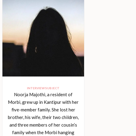
INTERVIEW SUBJECT
Noorja Majothi, a resident of
Morbi, grew up in Kantipur with her
five-member family. She lost her
brother, his wife, their two children,
and three members of her cousin’s
family when the Morbi hanging