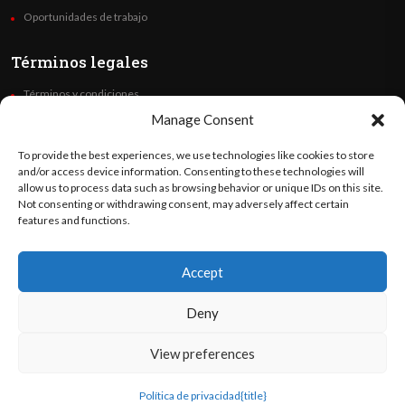
Oportunidades de trabajo
Términos legales
Términos y condiciones
Política de privacidad
Manage Consent
Derechos de autor
To provide the best experiences, we use technologies like cookies to store
Code of Ethics
and/or access device information. Consenting to these technologies will
allow us to process data such as browsing behavior or unique IDs on this site.
Not consenting or withdrawing consent, may adversely affect certain
Síguenos
features and functions.
Accept
©
Orato
World Media 2026. Todos los derechos reservados..
Deny
View preferences
English
(
Inglés
)
Español
Política de privacidad
{title}