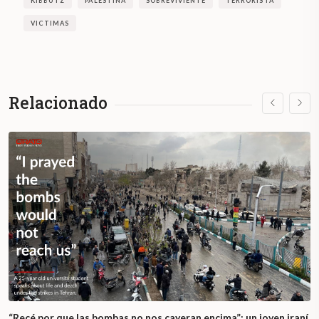
KIBBUTZ
PALESTINA
SOBREVIVIENTE
TERRORISTA
VICTIMAS
Relacionado
“Recé por que las bombas no nos cayeran encima”: un joven iraní