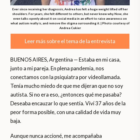
Ever since receiving her diagnosis, Andrea has felt a huge weight lifted off her
shoulders. For years, she felt different to others, but never knew why. Now, she
even talks openly about it on social media in an effort to raise awareness on
what autism really is, and remove the stigma surrounding it. | Photo courtesy of
Andrea Cukier
Leer más sobre el tema de la entrevista
BUENOS AIRES, Argentina — Estaba en mi casa,
junto a mi pareja. En plena pandemia, nos
conectamos con la psiquiatra por videollamada.
Tenía mucho miedo de que me dijeran que no soy
autista. Si no era eso, ¿entonces qué me pasaba?
Deseaba encauzar lo que sentía. Viví 37 años de la
peor forma posible, con una calidad de vida muy
baja.
Aunque nunca accioné, me acompañaba