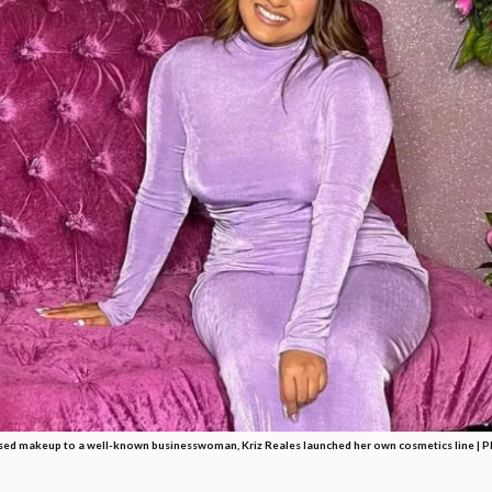
d makeup to a well-known businesswoman, Kriz Reales launched her own cosmetics line | Ph