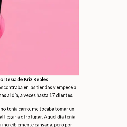
ortesía de Kriz Reales
 encontraba en las tiendas y empecé a
as al día, a veces hasta 17 clientes.
y no tenía carro, me tocaba tomar un
 llegar a otro lugar. Aquel día tenía
ba increíblemente cansada, pero por