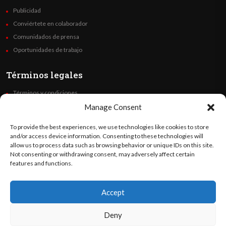
Publicidad
Conviértete en colaborador
Comunidados de prensa
Oportunidades de trabajo
Términos legales
Términos y condiciones
Política de privacidad
Manage Consent
Derechos de autor
To provide the best experiences, we use technologies like cookies to store
Code of Ethics
and/or access device information. Consenting to these technologies will
allow us to process data such as browsing behavior or unique IDs on this site.
Not consenting or withdrawing consent, may adversely affect certain
Síguenos
features and functions.
Accept
©
Orato
World Media 2026. Todos los derechos reservados..
Deny