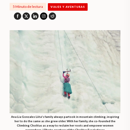
5 Minuto de lectura
VIAJES Y AVENTURAS
Ana Lia Gonzales Liita's family always partook in mountain climbing, inspiring
her to do the same as she grew older. With her family, she co-founded the
Climbing Cholitas as a way to reclaim her roots and empower women
everywhere. | Photo courtesy of the Cholitas Escaladoras