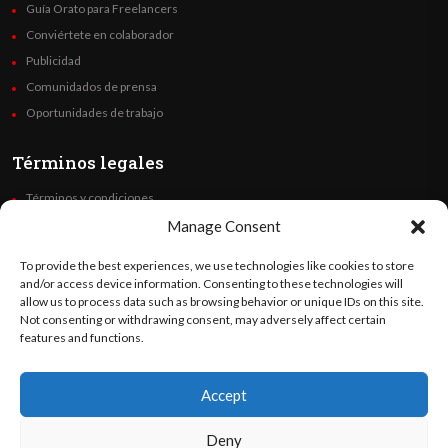
Guía Orato para Freelancers
Conviértete en colaborador
Publicidad
Comunidados de prensa
Oportunidades de trabajo
Términos legales
Términos y condiciones
Política de privacidad
Manage Consent
Derechos de autor
To provide the best experiences, we use technologies like cookies to store
Code of Ethics
and/or access device information. Consenting to these technologies will
allow us to process data such as browsing behavior or unique IDs on this site.
Not consenting or withdrawing consent, may adversely affect certain
Síguenos
features and functions.
Accept
©
Orato
World Media 2026. Todos los derechos reservados..
Deny