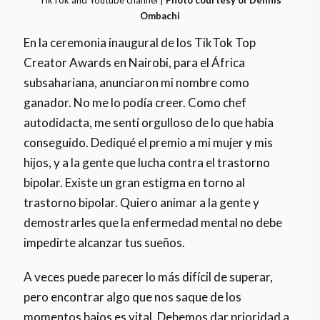
TikTok and Youtube channel |
Photo courtesy of Dennis
Ombachi
En la ceremonia inaugural de los TikTok Top
Creator Awards en Nairobi, para el África
subsahariana, anunciaron mi nombre como
ganador. No me lo podía creer. Como chef
autodidacta, me sentí orgulloso de lo que había
conseguido. Dediqué el premio a mi mujer y mis
hijos, y a la gente que lucha contra el trastorno
bipolar. Existe un gran estigma en torno al
trastorno bipolar. Quiero animar a la gente y
demostrarles que la enfermedad mental no debe
impedirte alcanzar tus sueños.
A veces puede parecer lo más difícil de superar,
pero encontrar algo que nos saque de los
momentos bajos es vital. Debemos dar prioridad a