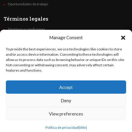
Oportunidades de trabajo
Términos legales
Términos y condiciones
Política de privacidad
Manage Consent
Derechos de autor
To provide the best experiences, we use technologies like cookies to store
Code of Ethics
and/or access device information. Consenting to these technologies will
allow us to process data such as browsing behavior or unique IDs on this site.
Not consenting or withdrawing consent, may adversely affect certain
Síguenos
features and functions.
Accept
©
Orato
World Media 2026. Todos los derechos reservados..
Deny
View preferences
English
(
Inglés
)
Español
Política de privacidad
{title}