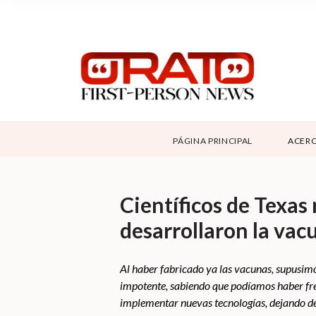
NOSOTROS
SUPPORT
CONTÁCTANOS
DONAR
PÁGINA PRINCIPAL
ACERC
ABOUT ORATO
Científicos de Texas
desarrollaron la va
Al haber fabricado ya las vacunas, supusimos
impotente, sabiendo que podíamos haber fre
implementar nuevas tecnologías, dejando de 