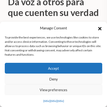
Da voz a otros para
que cuenten su verdad
Ayuda a los periodistas de Orato a escribir
Manage Consent
noticias en primera persona.
To provide the best experiences, we use technologies like cookies to store
Apoya la verdad
and/or access device information. Consenting to these technologies will
allow us to process data such as browsing behavior or unique IDs on this site.
Not consenting or withdrawing consent, may adversely affect certain
features and functions.
Accept
Deny
View preferences
Descargo de responsabilidad de traducción
{title}
{title}
{title}