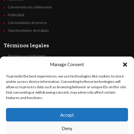
Conviértete en colaborador
Publicidad
Comunidados de prensa
Oportunidades de trabajo
Términos legales
Términos y condiciones
Política de privacidad
Manage Consent
Derechos de autor
To provide the best experiences, we use technologies like cookies to store
Code of Ethics
and/or access device information. Consenting to these technologies will
allow us to process data such as browsing behavior or unique IDs on this site.
Not consenting or withdrawing consent, may adversely affect certain
Síguenos
features and functions.
Accept
©
Orato
World Media 2026. Todos los derechos reservados..
Deny