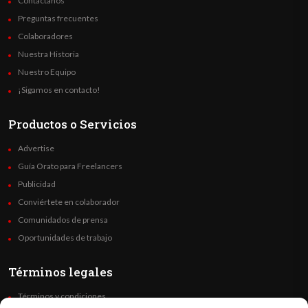
Contáctanos
Preguntas frecuentes
Colaboradores
Nuestra Historia
Nuestro Equipo
¡Sigamos en contacto!
Productos o Servicios
Advertise
Guía Orato para Freelancers
Publicidad
Conviértete en colaborador
Comunidados de prensa
Oportunidades de trabajo
Términos legales
Términos y condiciones