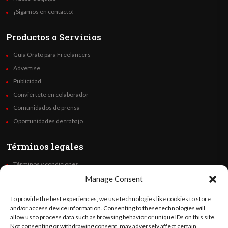
¡Sigamos en contacto!
Productos o Servicios
Guía Orato para Freelancers
Advertise
Publicidad
Conviértete en colaborador
Comunidados de prensa
Oportunidades de trabajo
Términos legales
Términos y condiciones
Política de privacidad
Manage Consent
Derechos de autor
To provide the best experiences, we use technologies like cookies to store
Code of Ethics
and/or access device information. Consenting to these technologies will
allow us to process data such as browsing behavior or unique IDs on this site.
Not consenting or withdrawing consent, may adversely affect certain