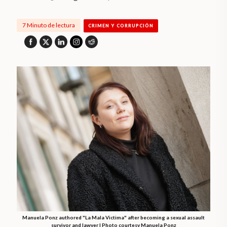
7 Minuto de lectura
CRIMEN Y CORRUPCIÓN
Manuela Ponz authored "La Mala Victima" after becoming a sexual assault
survivor and lawyer | Photo courtesy Manuela Ponz