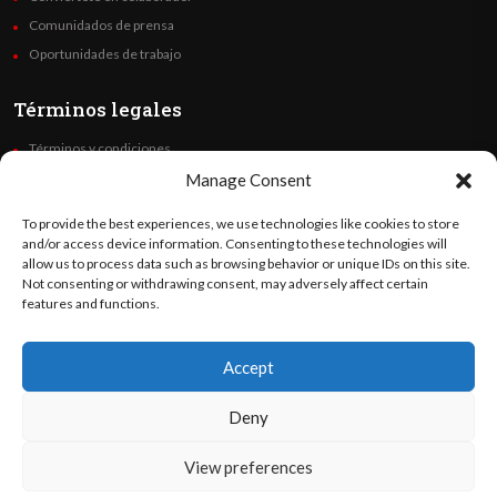
Comunidados de prensa
Oportunidades de trabajo
Términos legales
Términos y condiciones
Política de privacidad
Manage Consent
Derechos de autor
To provide the best experiences, we use technologies like cookies to store
Code of Ethics
and/or access device information. Consenting to these technologies will
allow us to process data such as browsing behavior or unique IDs on this site.
Not consenting or withdrawing consent, may adversely affect certain
Síguenos
features and functions.
Accept
©
Orato
World Media 2026. Todos los derechos reservados..
Deny
View preferences
English
(
Inglés
)
Español