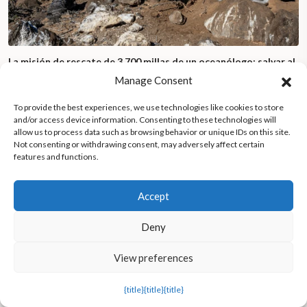
La misión de rescate de 3.700 millas de un oceanólogo: salvar al
albatros en peligro de extinción de la isla Guadalupe
Manage Consent
To provide the best experiences, we use technologies like cookies to store
and/or access device information. Consenting to these technologies will
allow us to process data such as browsing behavior or unique IDs on this site.
Not consenting or withdrawing consent, may adversely affect certain
features and functions.
Accept
Deny
View preferences
{title}
{title}
{title}