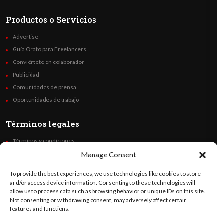
Productos o Servicios
Advertise
Guía Orato para Freelancers
Conviértete en colaborador
Publicidad
Comunidados de prensa
Oportunidades de trabajo
Términos legales
Términos y condiciones
Política de privacidad
Manage Consent
Derechos de autor
To provide the best experiences, we use technologies like cookies to store
Code of Ethics
and/or access device information. Consenting to these technologies will
allow us to process data such as browsing behavior or unique IDs on this site.
Not consenting or withdrawing consent, may adversely affect certain
Síguenos
features and functions.