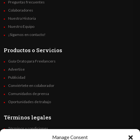
Preguntas frecuentes
Colaboradores
Nuestra Historia
Nuestro Equipo
¡Sigamos en contacto!
Productos o Servicios
Guía Orato para Freelancers
Advertise
Publicidad
Conviértete en colaborador
Comunidados de prensa
Oportunidades de trabajo
Términos legales
Términos y condiciones
Política de privacidad
Manage Consent