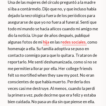
Una de las mujeres del círculo preguntó a la madre
si iba a contármelo. Dijo que no, y que incluso había
dejado la necrológica fuera de los periódicos para
asegurarse de que yo no fuera al funeral. Sentí que
todo mi mundo se hacía añicos cuando mi amigo me
dio la noticia. Un par de años después, publiqué
algunas fotos de mi
hija
en las r
edes sociales,
como
homenaje a ella. Su familia adoptiva se puso en
contacto conmigo para que lo quitara. Trataron de
reportarlo. Me sentí deshumanizada, como si no se
me permitiera llorar por ella. Her college friends
felt so mortified when they saw my post. No eran
conscientes de que había muerto. Perderla dos
veces casi me destruye. Al menos, cuando la perdí
la primera vez, pude decirme que era feliz y estaba
bien cuidada. No pasa un día sin que piense en ella.