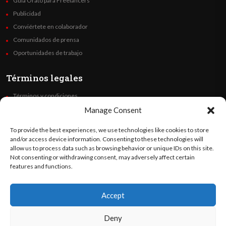
Guía Orato para Freelancers
Publicidad
Conviértete en colaborador
Comunidados de prensa
Oportunidades de trabajo
Términos legales
Términos y condiciones
Política de privacidad
Manage Consent
Derechos de autor
To provide the best experiences, we use technologies like cookies to store
Code of Ethics
and/or access device information. Consenting to these technologies will
allow us to process data such as browsing behavior or unique IDs on this site.
Not consenting or withdrawing consent, may adversely affect certain
Síguenos
features and functions.
Accept
©
Orato
World Media 2026. Todos los derechos reservados..
Deny