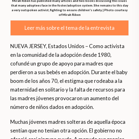
Mirah Riben has published many articles and two books discussing the issues
that many adoptees face in the foster/adoption system. She remains to this day
a very outspoken activist, fighting to ensure children's safety. | Photo courtesy
of Mirah Riben
Leer más sobre el tema de la entrevista
NUEVA JERSEY, Estados Unidos – Como activista
en la comunidad de la adopción desde 1980,
cofundé un grupo de apoyo para madres que
perdieron a sus bebés en adopción. Durante el baby
boom de los años 70, el estigma que rodeaba a la
maternidad en solitario y la falta de recursos para
las madres jóvenes provocaron un aumento del
número de niños dados en adopción.
Muchas jóvenes madres solteras de aquella época
sentían que no tenían otra opción. El gobierno no