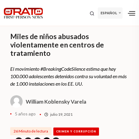
ESPAÑOL
Miles de niños abusados ​​
violentamente en centros de
tratamiento
El movimiento #BreakingCodeSilence estima que hay
100.000 adolescentes detenidos contra su voluntad en más
de 1.000 instalaciones en los EE. UU.
William Koblensky Varela
5 años ago
julio 19, 2021
26 Minuto de lectura
CRIMEN Y CORRUPCIÓN