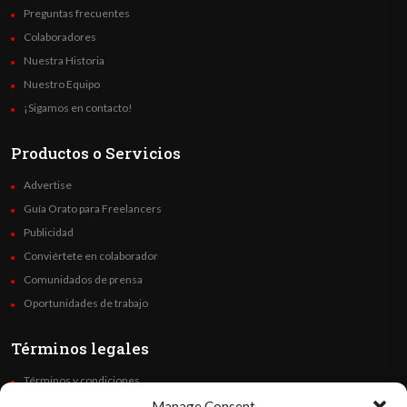
Preguntas frecuentes
Colaboradores
Nuestra Historia
Nuestro Equipo
¡Sigamos en contacto!
Productos o Servicios
Advertise
Guía Orato para Freelancers
Publicidad
Conviértete en colaborador
Comunidados de prensa
Oportunidades de trabajo
Términos legales
Términos y condiciones
Política de privacidad
Manage Consent