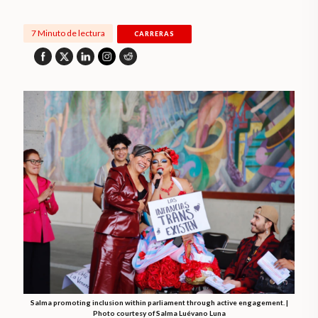
7 Minuto de lectura
CARRERAS
Salma promoting inclusion within parliament through active engagement. |
Photo courtesy of Salma Luévano Luna