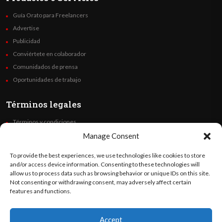
Guía Orato para Freelancers
Advertise
Publicidad
Conviértete en colaborador
Comunidados de prensa
Oportunidades de trabajo
Términos legales
Términos y condiciones
Política de privacidad
Manage Consent
Derechos de autor
To provide the best experiences, we use technologies like cookies to store
Code of Ethics
and/or access device information. Consenting to these technologies will
allow us to process data such as browsing behavior or unique IDs on this site.
Not consenting or withdrawing consent, may adversely affect certain
Síguenos
features and functions.
Accept