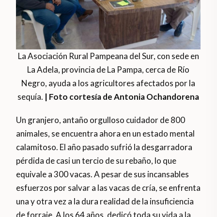
La Asociación Rural Pampeana del Sur, con sede en
La Adela, provincia de La Pampa, cerca de Río
Negro, ayuda a los agricultores afectados por la
sequía.
| Foto cortesía de Antonia Ochandorena
Un granjero, antaño orgulloso cuidador de 800
animales, se encuentra ahora en un estado mental
calamitoso. El año pasado sufrió la desgarradora
pérdida de casi un tercio de su rebaño, lo que
equivale a 300 vacas. A pesar de sus incansables
esfuerzos por salvar a las vacas de cría, se enfrenta
una y otra vez a la dura realidad de la insuficiencia
de forraje. A los 64 años, dedicó toda su vida a la