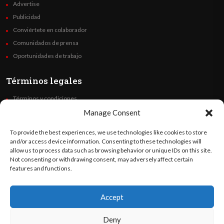
Advertise
Publicidad
Conviértete en colaborador
Comunidados de prensa
Oportunidades de trabajo
Términos legales
Términos y condiciones
Política de privacidad
Manage Consent
Derechos de autor
To provide the best experiences, we use technologies like cookies to store
Code of Ethics
and/or access device information. Consenting to these technologies will
allow us to process data such as browsing behavior or unique IDs on this site.
Not consenting or withdrawing consent, may adversely affect certain
Síguenos
features and functions.
Accept
©
Orato
World Media 2026. Todos los derechos reservados..
Deny