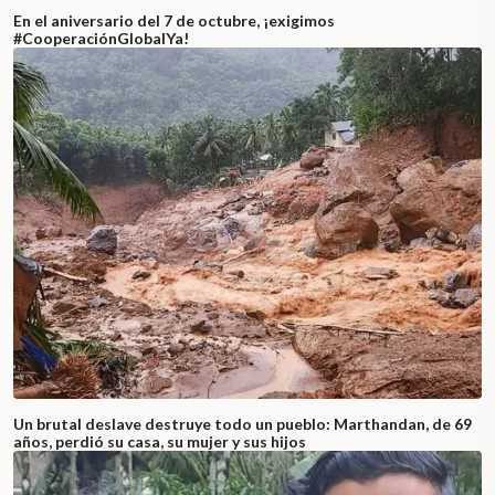
En el aniversario del 7 de octubre, ¡exigimos
#CooperaciónGlobalYa!
Un brutal deslave destruye todo un pueblo: Marthandan, de 69
años, perdió su casa, su mujer y sus hijos