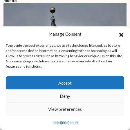
mundo
Manage Consent
To provide the best experiences, we use technologies like cookies to store
and/or access device information. Consenting to these technologies will
allow us to process data such as browsing behavior or unique IDs on this site.
Not consenting or withdrawing consent, may adversely affect certain
features and functions.
Accept
Deny
La muerte del discurso estadounidense: cuando cuestiones
humanas como el cambio climático se convierten en chistes
View preferences
políticos
{title}
{title}
{title}