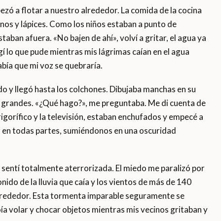
zó a flotar a nuestro alrededor. La comida de la cocina
rnos y lápices. Como los niños estaban a punto de
taban afuera. «No bajen de ahí», volví a gritar, el agua ya
ogí lo que pude mientras mis lágrimas caían en el agua
sabía que mi voz se quebraría.
ndo y llegó hasta los colchones. Dibujaba manchas en su
s grandes. «¿Qué hago?», me preguntaba. Me di cuenta de
igorífico y la televisión, estaban enchufados y empecé a
uz en todas partes, sumiéndonos en una oscuridad
 sentí totalmente aterrorizada. El miedo me paralizó por
do de la lluvia que caía y los vientos de más de 140
lrededor. Esta tormenta imparable seguramente se
oía volar y chocar objetos mientras mis vecinos gritaban y