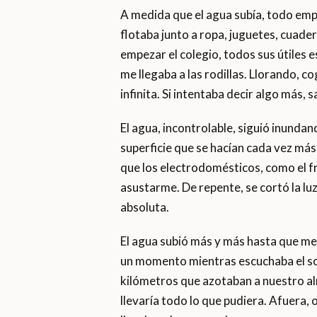
A medida que el agua subía, todo empe
flotaba junto a ropa, juguetes, cuade
empezar el colegio, todos sus útiles es
me llegaba a las rodillas. Llorando, c
infinita. Si intentaba decir algo más, 
El agua, incontrolable, siguió inunda
superficie que se hacían cada vez má
que los electrodomésticos, como el fr
asustarme. De repente, se cortó la l
absoluta.
El agua subió más y más hasta que me
un momento mientras escuchaba el soni
kilómetros que azotaban a nuestro a
llevaría todo lo que pudiera. Afuera, 