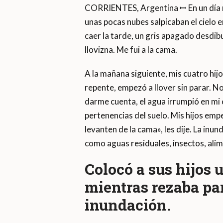
CORRIENTES, Argentina ꟷ En un día 
unas pocas nubes salpicaban el cielo e
caer la tarde, un gris apagado desdibu
llovizna. Me fui a la cama.
A la mañana siguiente, mis cuatro hi
repente, empezó a llover sin parar. N
darme cuenta, el agua irrumpió en mi
pertenencias del suelo. Mis hijos empe
levanten de la cama», les dije. La inu
como aguas residuales, insectos, ali
Colocó a sus hijos 
mientras rezaba par
inundación.