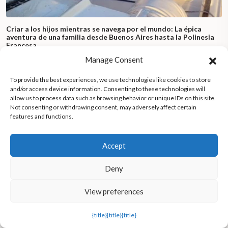
Criar a los hijos mientras se navega por el mundo: La épica
aventura de una familia desde Buenos Aires hasta la Polinesia
Francesa
Manage Consent
To provide the best experiences, we use technologies like cookies to store
and/or access device information. Consenting to these technologies will
allow us to process data such as browsing behavior or unique IDs on this site.
Not consenting or withdrawing consent, may adversely affect certain
features and functions.
Accept
Deny
View preferences
{title}
{title}
{title}
Limpiando el Everest: los alpinistas luchan contra los montones