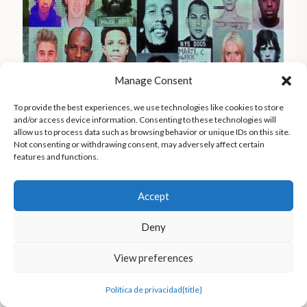
Manage Consent
To provide the best experiences, we use technologies like cookies to store
and/or access device information. Consenting to these technologies will
Las paredes de ConBody están adornadas con
allow us to process data such as browsing behavior or unique IDs on this site.
Not consenting or withdrawing consent, may adversely affect certain
fotos de reclusos, lo que crea una atmósfera cruda
features and functions.
y auténtica que refleja el entorno carcelario en el
que Coss planeó inicialmente el programa de
Accept
fitness.
| Foto cortesía de Coss Marte
Deny
Nada más entrar en Conbud, una pared se ilumina
View preferences
con fotos de famosos detenidos por consumo de
marihuana en algún momento. Entre ellos están
Política de privacidad
{title}
Bob Marley, Mick Jagger, Jimi Hendrix, Paul