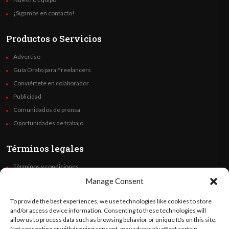
¡Sigamos en contacto!
Productos o Servicios
Advertise
Guía Orato para Freelancers
Conviértete en colaborador
Publicidad
Comunidados de prensa
Oportunidades de trabajo
Términos legales
Términos y condiciones
Política de privacidad
Manage Consent
Derechos de autor
To provide the best experiences, we use technologies like cookies to store
Code of Ethics
and/or access device information. Consenting to these technologies will
allow us to process data such as browsing behavior or unique IDs on this site.
Not consenting or withdrawing consent, may adversely affect certain